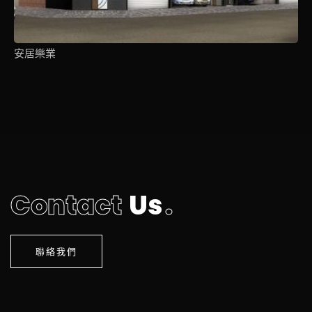
安居樂業
C
o
n
t
a
c
t
U
s
.
聯絡我們